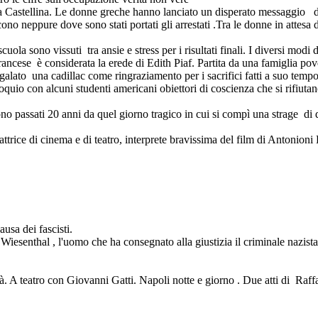
iana Castellina. Le donne greche hanno lanciato un disperato messaggio
cono neppure dove sono stati portati gli arrestati .Tra le donne in attesa d
uola sono vissuti tra ansie e stress per i risultati finali. I diversi modi d
ancese è considerata la erede di Edith Piaf. Partita da una famiglia pover
egalato una cadillac come ringraziamento per i sacrifici fatti a suo temp
quio con alcuni studenti americani obiettori di coscienza che si rifiutano 
 passati 20 anni da quel giorno tragico in cui si compì una strage di do
rice di cinema e di teatro, interprete bravissima del film di Antonioni 
usa dei fascisti.
 Wiesenthal , l'uomo che ha consegnato alla giustizia il criminale nazis
. A teatro con Giovanni Gatti. Napoli notte e giorno . Due atti di Raffae