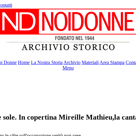
ontatti
i Donne
Home
La Nostra Storia
Archivio
Materiali
Area Stampa
Conta
Menu
 sole. In copertina Mireille Mathieu,la can
ro le cifre sull'occupazione verità non vere