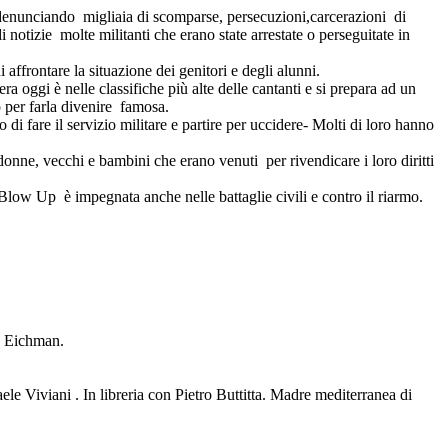
 denunciando migliaia di scomparse, persecuzioni,carcerazioni di
i notizie molte militanti che erano state arrestate o perseguitate in
i affrontare la situazione dei genitori e degli alunni.
a oggi è nelle classifiche più alte delle cantanti e si prepara ad un
o per farla divenire famosa.
di fare il servizio militare e partire per uccidere- Molti di loro hanno
nne, vecchi e bambini che erano venuti per rivendicare i loro diritti
Blow Up è impegnata anche nelle battaglie civili e contro il riarmo.
ta Eichman.
le Viviani . In libreria con Pietro Buttitta. Madre mediterranea di