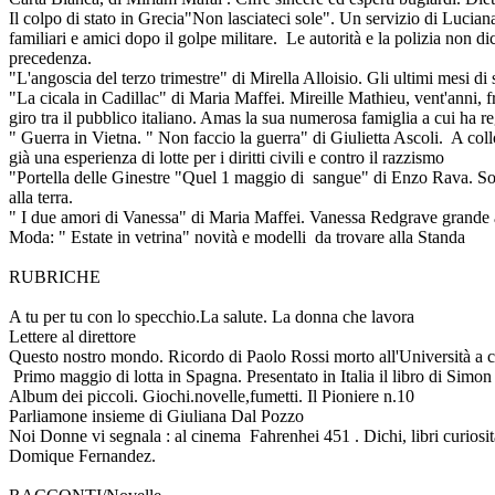
Il colpo di stato in Grecia"Non lasciateci sole". Un servizio di Luc
familiari e amici dopo il golpe militare. Le autorità e la polizia non di
precedenza.
"L'angoscia del terzo trimestre" di Mirella Alloisio. Gli ultimi mesi di sc
"La cicala in Cadillac" di Maria Maffei. Mireille Mathieu, vent'anni, fr
giro tra il pubblico italiano. Amas la sua numerosa famiglia a cui ha r
" Guerra in Vietna. " Non faccio la guerra" di Giulietta Ascoli. A collo
già una esperienza di lotte per i diritti civili e contro il razzismo
"Portella delle Ginestre "Quel 1 maggio di sangue" di Enzo Rava. Sono
alla terra.
" I due amori di Vanessa" di Maria Maffei. Vanessa Redgrave grande att
Moda: " Estate in vetrina" novità e modelli da trovare alla Standa
RUBRICHE
A tu per tu con lo specchio.La salute. La donna che lavora
Lettere al direttore
Questo nostro mondo. Ricordo di Paolo Rossi morto all'Università a ca
Primo maggio di lotta in Spagna. Presentato in Italia il libro di Simon
Album dei piccoli. Giochi.novelle,fumetti. Il Pioniere n.10
Parliamone insieme di Giuliana Dal Pozzo
Noi Donne vi segnala : al cinema Fahrenhei 451 . Dichi, libri curiosità
Domique Fernandez.