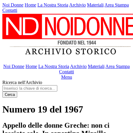
Noi Donne
Home
La Nostra Storia
Archivio
Materiali
Area Stampa
Contatti
Noi Donne
Home
La Nostra Storia
Archivio
Materiali
Area Stampa
Contatti
Menu
Ricerca nell'Archivio
Cerca
Numero 19 del 1967
Appello delle donne Greche: non ci