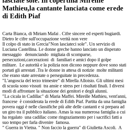
lasciate sole. In copertina Mireille
Mathieu,la cantante lanciata come erede
di Edith Piaf
Carta Bianca, di Miriam Mafai . Cifre sincere ed esperti bugiardi.
Dietro le cifre sull'occupazione verità non vere
Il colpo di stato in Grecia"Non lasciateci sole". Un servizio di
Luciana Castellina. Le donne greche hanno lanciato un disperato
messaggio denunciando migliaia di scomparse,
persecuzioni,carcerazioni di familiari e amici dopo il golpe
militare. Le autorità e la polizia non dicono neppure dove sono stati
portati gli arrestati .Tra le donne in attesa di notizie molte militanti
che erano state arrestate o perseguitate in precedenza.
"L'angoscia del terzo trimestre" di Mirella Alloisio. Gli ultimi mesi
di scuola sono vissuti tra ansie e stress per i risultati finali. I diversi
modi di affrontare la situazione dei genitori e degli alunni.
"La cicala in Cadillac" di Maria Maffei. Mireille Mathieu, vent'anni,
francese è considerata la erede di Edith Piaf. Partita da una famiglia
povera oggi è nelle classifiche più alte delle cantanti e si prepara ad
un giro tra il pubblico italiano. Amas la sua numerosa famiglia a cui
ha regalato una cadillac come ringraziamento per i sacrifici fatti a
suo tempo per farla divenire famosa.
" Guerra in Vietna. " Non faccio la guerra" di Giulietta Ascoli. A