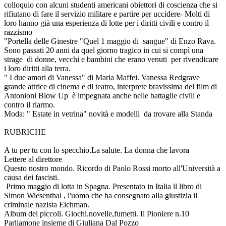
colloquio con alcuni studenti americani obiettori di coscienza che si
rifiutano di fare il servizio militare e partire per uccidere- Molti di
loro hanno già una esperienza di lotte per i diritti civili e contro il
razzismo
"Portella delle Ginestre "Quel 1 maggio di sangue" di Enzo Rava.
Sono passati 20 anni da quel giorno tragico in cui si compì una
strage di donne, vecchi e bambini che erano venuti per rivendicare
i loro diritti alla terra.
" I due amori di Vanessa" di Maria Maffei. Vanessa Redgrave
grande attrice di cinema e di teatro, interprete bravissima del film di
Antonioni Blow Up è impegnata anche nelle battaglie civili e
contro il riarmo.
Moda: " Estate in vetrina" novità e modelli da trovare alla Standa
RUBRICHE
A tu per tu con lo specchio.La salute. La donna che lavora
Lettere al direttore
Questo nostro mondo. Ricordo di Paolo Rossi morto all'Università a
causa dei fascisti.
Primo maggio di lotta in Spagna. Presentato in Italia il libro di
Simon Wiesenthal , l'uomo che ha consegnato alla giustizia il
criminale nazista Eichman.
Album dei piccoli. Giochi.novelle,fumetti. Il Pioniere n.10
Parliamone insieme di Giuliana Dal Pozzo