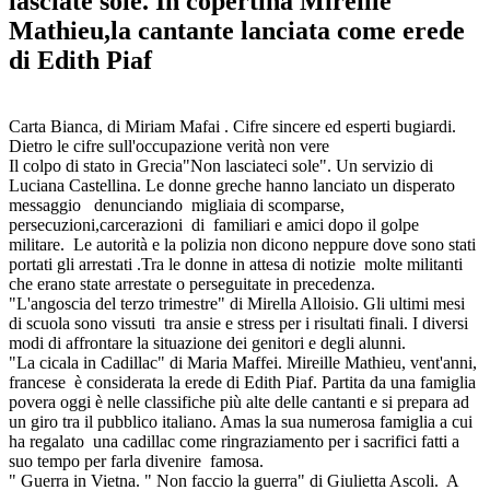
lasciate sole. In copertina Mireille
Mathieu,la cantante lanciata come erede
di Edith Piaf
Carta Bianca, di Miriam Mafai . Cifre sincere ed esperti bugiardi.
Dietro le cifre sull'occupazione verità non vere
Il colpo di stato in Grecia"Non lasciateci sole". Un servizio di
Luciana Castellina. Le donne greche hanno lanciato un disperato
messaggio denunciando migliaia di scomparse,
persecuzioni,carcerazioni di familiari e amici dopo il golpe
militare. Le autorità e la polizia non dicono neppure dove sono stati
portati gli arrestati .Tra le donne in attesa di notizie molte militanti
che erano state arrestate o perseguitate in precedenza.
"L'angoscia del terzo trimestre" di Mirella Alloisio. Gli ultimi mesi
di scuola sono vissuti tra ansie e stress per i risultati finali. I diversi
modi di affrontare la situazione dei genitori e degli alunni.
"La cicala in Cadillac" di Maria Maffei. Mireille Mathieu, vent'anni,
francese è considerata la erede di Edith Piaf. Partita da una famiglia
povera oggi è nelle classifiche più alte delle cantanti e si prepara ad
un giro tra il pubblico italiano. Amas la sua numerosa famiglia a cui
ha regalato una cadillac come ringraziamento per i sacrifici fatti a
suo tempo per farla divenire famosa.
" Guerra in Vietna. " Non faccio la guerra" di Giulietta Ascoli. A