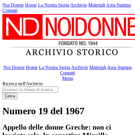
Noi Donne
Home
La Nostra Storia
Archivio
Materiali
Area Stampa
Contatti
Noi Donne
Home
La Nostra Storia
Archivio
Materiali
Area Stampa
Contatti
Menu
Ricerca nell'Archivio
Cerca
Numero 19 del 1967
Appello delle donne Greche: non ci