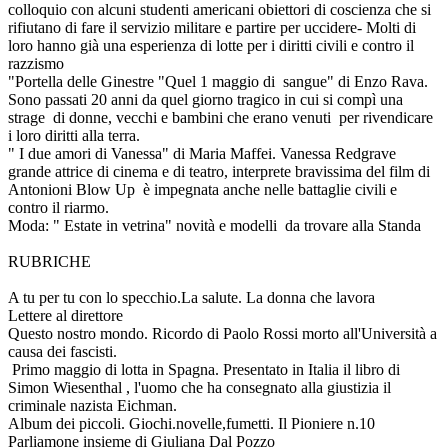
colloquio con alcuni studenti americani obiettori di coscienza che si
rifiutano di fare il servizio militare e partire per uccidere- Molti di
loro hanno già una esperienza di lotte per i diritti civili e contro il
razzismo
"Portella delle Ginestre "Quel 1 maggio di sangue" di Enzo Rava.
Sono passati 20 anni da quel giorno tragico in cui si compì una
strage di donne, vecchi e bambini che erano venuti per rivendicare
i loro diritti alla terra.
" I due amori di Vanessa" di Maria Maffei. Vanessa Redgrave
grande attrice di cinema e di teatro, interprete bravissima del film di
Antonioni Blow Up è impegnata anche nelle battaglie civili e
contro il riarmo.
Moda: " Estate in vetrina" novità e modelli da trovare alla Standa
RUBRICHE
A tu per tu con lo specchio.La salute. La donna che lavora
Lettere al direttore
Questo nostro mondo. Ricordo di Paolo Rossi morto all'Università a
causa dei fascisti.
Primo maggio di lotta in Spagna. Presentato in Italia il libro di
Simon Wiesenthal , l'uomo che ha consegnato alla giustizia il
criminale nazista Eichman.
Album dei piccoli. Giochi.novelle,fumetti. Il Pioniere n.10
Parliamone insieme di Giuliana Dal Pozzo