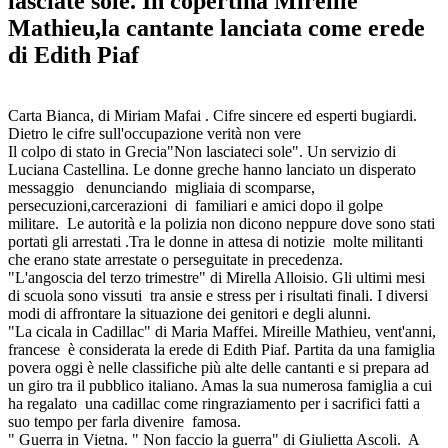
lasciate sole. In copertina Mireille
Mathieu,la cantante lanciata come erede
di Edith Piaf
Carta Bianca, di Miriam Mafai . Cifre sincere ed esperti bugiardi.
Dietro le cifre sull'occupazione verità non vere
Il colpo di stato in Grecia"Non lasciateci sole". Un servizio di
Luciana Castellina. Le donne greche hanno lanciato un disperato
messaggio denunciando migliaia di scomparse,
persecuzioni,carcerazioni di familiari e amici dopo il golpe
militare. Le autorità e la polizia non dicono neppure dove sono stati
portati gli arrestati .Tra le donne in attesa di notizie molte militanti
che erano state arrestate o perseguitate in precedenza.
"L'angoscia del terzo trimestre" di Mirella Alloisio. Gli ultimi mesi
di scuola sono vissuti tra ansie e stress per i risultati finali. I diversi
modi di affrontare la situazione dei genitori e degli alunni.
"La cicala in Cadillac" di Maria Maffei. Mireille Mathieu, vent'anni,
francese è considerata la erede di Edith Piaf. Partita da una famiglia
povera oggi è nelle classifiche più alte delle cantanti e si prepara ad
un giro tra il pubblico italiano. Amas la sua numerosa famiglia a cui
ha regalato una cadillac come ringraziamento per i sacrifici fatti a
suo tempo per farla divenire famosa.
" Guerra in Vietna. " Non faccio la guerra" di Giulietta Ascoli. A