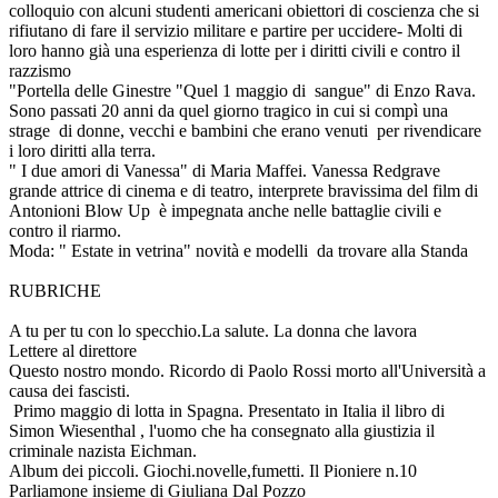
colloquio con alcuni studenti americani obiettori di coscienza che si
rifiutano di fare il servizio militare e partire per uccidere- Molti di
loro hanno già una esperienza di lotte per i diritti civili e contro il
razzismo
"Portella delle Ginestre "Quel 1 maggio di sangue" di Enzo Rava.
Sono passati 20 anni da quel giorno tragico in cui si compì una
strage di donne, vecchi e bambini che erano venuti per rivendicare
i loro diritti alla terra.
" I due amori di Vanessa" di Maria Maffei. Vanessa Redgrave
grande attrice di cinema e di teatro, interprete bravissima del film di
Antonioni Blow Up è impegnata anche nelle battaglie civili e
contro il riarmo.
Moda: " Estate in vetrina" novità e modelli da trovare alla Standa
RUBRICHE
A tu per tu con lo specchio.La salute. La donna che lavora
Lettere al direttore
Questo nostro mondo. Ricordo di Paolo Rossi morto all'Università a
causa dei fascisti.
Primo maggio di lotta in Spagna. Presentato in Italia il libro di
Simon Wiesenthal , l'uomo che ha consegnato alla giustizia il
criminale nazista Eichman.
Album dei piccoli. Giochi.novelle,fumetti. Il Pioniere n.10
Parliamone insieme di Giuliana Dal Pozzo