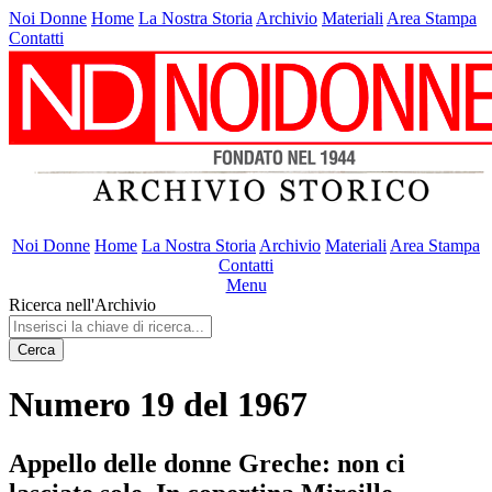
Noi Donne
Home
La Nostra Storia
Archivio
Materiali
Area Stampa
Contatti
Noi Donne
Home
La Nostra Storia
Archivio
Materiali
Area Stampa
Contatti
Menu
Ricerca nell'Archivio
Cerca
Numero 19 del 1967
Appello delle donne Greche: non ci