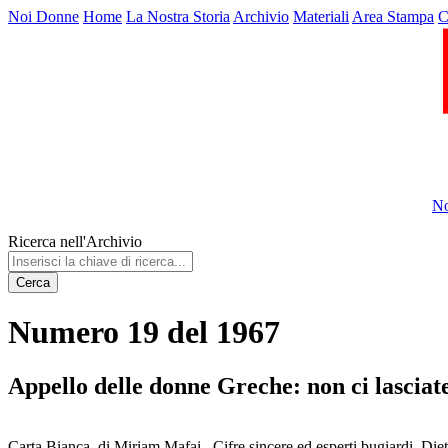
Noi Donne
Home
La Nostra Storia
Archivio
Materiali
Area Stampa
C
No
Ricerca nell'Archivio
Cerca
Numero 19 del 1967
Appello delle donne Greche: non ci lasciate
Carta Bianca, di Miriam Mafai . Cifre sincere ed esperti bugiardi. Diet