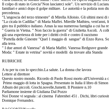
Il colpo di stato in Grecia"Non lasciateci sole". Un servizio di Luc
familiari e amici dopo il golpe militare. Le autorità e la polizia non di
precedenza.
"L'angoscia del terzo trimestre" di Mirella Alloisio. Gli ultimi mesi di sc
"La cicala in Cadillac" di Maria Maffei. Mireille Mathieu, vent'anni, fr
giro tra il pubblico italiano. Amas la sua numerosa famiglia a cui ha r
" Guerra in Vietna. " Non faccio la guerra" di Giulietta Ascoli. A collo
già una esperienza di lotte per i diritti civili e contro il razzismo
"Portella delle Ginestre "Quel 1 maggio di sangue" di Enzo Rava. Sono
alla terra.
" I due amori di Vanessa" di Maria Maffei. Vanessa Redgrave grande att
Moda: " Estate in vetrina" novità e modelli da trovare alla Standa
RUBRICHE
A tu per tu con lo specchio.La salute. La donna che lavora
Lettere al direttore
Questo nostro mondo. Ricordo di Paolo Rossi morto all'Università a ca
Primo maggio di lotta in Spagna. Presentato in Italia il libro di Simon
Album dei piccoli. Giochi.novelle,fumetti. Il Pioniere n.10
Parliamone insieme di Giuliana Dal Pozzo
Noi Donne vi segnala : al cinema Fahrenhei 451 . Dichi, libri curiosità
Domique Fernandez.