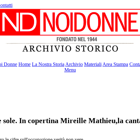
ontatti
i Donne
Home
La Nostra Storia
Archivio
Materiali
Area Stampa
Conta
Menu
 sole. In copertina Mireille Mathieu,la can
ro le cifre sull'occupazione verità non vere