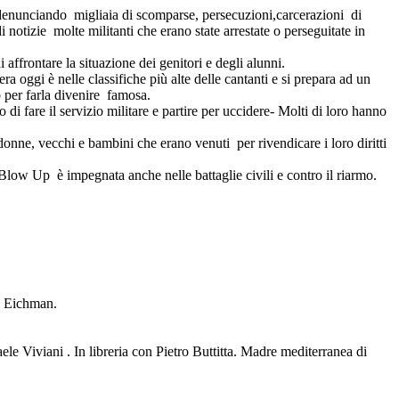
 denunciando migliaia di scomparse, persecuzioni,carcerazioni di
i notizie molte militanti che erano state arrestate o perseguitate in
i affrontare la situazione dei genitori e degli alunni.
a oggi è nelle classifiche più alte delle cantanti e si prepara ad un
o per farla divenire famosa.
di fare il servizio militare e partire per uccidere- Molti di loro hanno
nne, vecchi e bambini che erano venuti per rivendicare i loro diritti
Blow Up è impegnata anche nelle battaglie civili e contro il riarmo.
ta Eichman.
le Viviani . In libreria con Pietro Buttitta. Madre mediterranea di