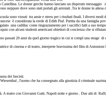
iana Castellina. Le donne greche hanno lanciato un disperato messaggio
cono neppure dove sono stati portati gli arrestati .Tra le donne in attesa d
uola sono vissuti tra ansie e stress per i risultati finali. I diversi modi d
ancese è considerata la erede di Edith Piaf. Partita da una famiglia pover
egalato una cadillac come ringraziamento per i sacrifici fatti a suo temp
quio con alcuni studenti americani obiettori di coscienza che si rifiutano 
 passati 20 anni da quel giorno tragico in cui si compì una strage di do
rice di cinema e di teatro, interprete bravissima del film di Antonioni 
usa dei fascisti.
 Wiesenthal , l'uomo che ha consegnato alla giustizia il criminale nazis
. A teatro con Giovanni Gatti. Napoli notte e giorno . Due atti di Raffae