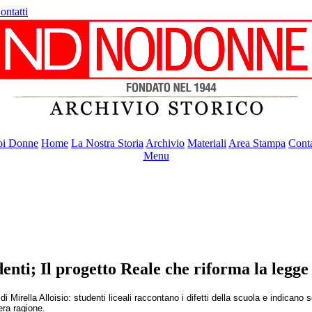
ontatti
i Donne
Home
La Nostra Storia
Archivio
Materiali
Area Stampa
Conta
Menu
enti; Il progetto Reale che riforma la legge
Mirella Alloisio: studenti liceali raccontano i difetti della scuola e indicano 
bera ragione.