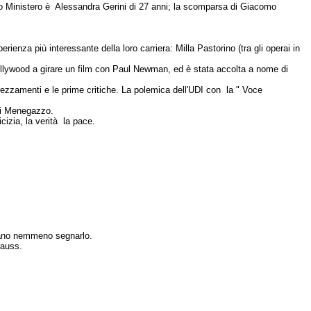
o Ministero è Alessandra Gerini di 27 anni; la scomparsa di Giacomo
rienza più interessante della loro carriera: Milla Pastorino (tra gli operai in
Hollywood a girare un film con Paul Newman, ed è stata accolta a nome di
prezzamenti e le prime critiche. La polemica dell'UDI con la " Voce
elli Menegazzo.
cizia, la verità la pace.
avano nemmeno segnarlo.
rauss.