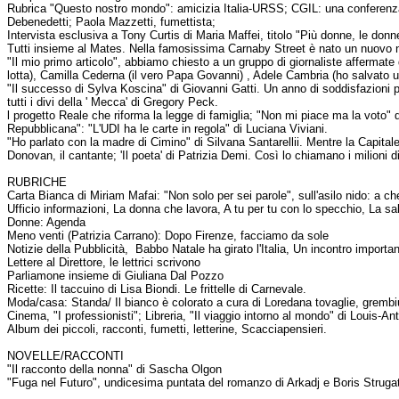
Rubrica "Questo nostro mondo": amicizia Italia-URSS; CGIL: una conferenza
Debenedetti; Paola Mazzetti, fumettista;
Intervista esclusiva a Tony Curtis di Maria Maffei, titolo "Più donne, le donne
Tutti insieme al Mates. Nella famosissima Carnaby Street è nato un nuovo n
"Il mio primo articolo", abbiamo chiesto a un gruppo di giornaliste affermate di
lotta), Camilla Cederna (il vero Papa Govanni) , Adele Cambria (ho salvato 
"Il successo di Sylva Koscina" di Giovanni Gatti. Un anno di soddisfazioni 
tutti i divi della ' Mecca' di Gregory Peck.
l progetto Reale che riforma la legge di famiglia; "Non mi piace ma la voto" 
Repubblicana": "L'UDI ha le carte in regola" di Luciana Viviani.
"Ho parlato con la madre di Cimino" di Silvana Santarellii. Mentre la Capital
Donovan, il cantante; 'Il poeta' di Patrizia Demi. Così lo chiamano i milioni d
RUBRICHE
Carta Bianca di Miriam Mafai: "Non solo per sei parole", sull'asilo nido: a c
Ufficio informazioni, La donna che lavora, A tu per tu con lo specchio, La sa
Donne: Agenda
Meno venti (Patrizia Carrano): Dopo Firenze, facciamo da sole
Notizie della Pubblicità, Babbo Natale ha girato l'Italia, Un incontro importa
Lettere al Direttore, le lettrici scrivono
Parliamone insieme di Giuliana Dal Pozzo
Ricette: Il taccuino di Lisa Biondi. Le frittelle di Carnevale.
Moda/casa: Standa/ Il bianco è colorato a cura di Loredana tovaglie, gremb
Cinema, "I professionisti"; Libreria, "Il viaggio intorno al mondo" di Louis-
Album dei piccoli, racconti, fumetti, letterine, Scacciapensieri.
NOVELLE/RACCONTI
"Il racconto della nonna" di Sascha Olgon
"Fuga nel Futuro", undicesima puntata del romanzo di Arkadj e Boris Strugat