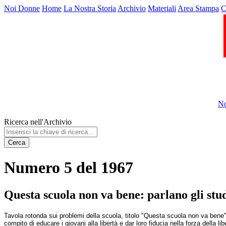
Noi Donne
Home
La Nostra Storia
Archivio
Materiali
Area Stampa
C
No
Ricerca nell'Archivio
Cerca
Numero 5 del 1967
Questa scuola non va bene: parlano gli stud
Tavola rotonda sui problemi della scuola, titolo "Questa scuola non va bene"di 
compito di educare i giovani alla libertà e dar loro fiducia nella forza della li