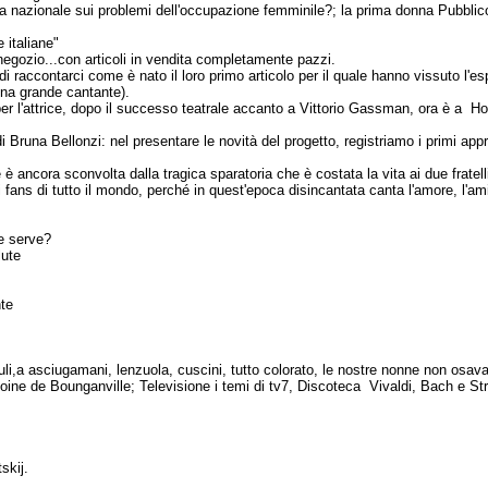
 nazionale sui problemi dell'occupazione femminile?; la prima donna Pubblic
 italiane"
egozio...con articoli in vendita completamente pazzi.
 raccontarci come è nato il loro primo articolo per il quale hanno vissuto l'espe
una grande cantante).
per l'attrice, dopo il successo teatrale accanto a Vittorio Gassman, ora è a 
di Bruna Bellonzi: nel presentare le novità del progetto, registriamo i primi ap
e è ancora sconvolta dalla tragica sparatoria che è costata la vita ai due frat
i fans di tutto il mondo, perché in quest'epoca disincantata canta l'amore, l'ami
he serve?
lute
nte
iuli,a asciugamani, lenzuola, cuscini, tutto colorato, le nostre nonne non os
Antoine de Bounganville; Televisione i temi di tv7, Discoteca Vivaldi, Bach e St
skij.