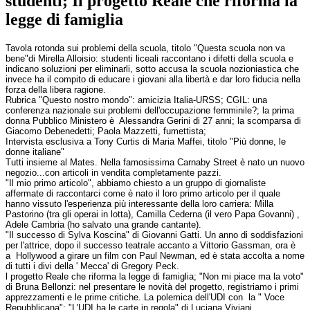
studenti; Il progetto Reale che riforma la
legge di famiglia
Tavola rotonda sui problemi della scuola, titolo "Questa scuola non va
bene"di Mirella Alloisio: studenti liceali raccontano i difetti della scuola e
indicano soluzioni per eliminarli, sotto accusa la scuola nozioniastica che
invece ha il compito di educare i giovani alla libertà e dar loro fiducia nella
forza della libera ragione.
Rubrica "Questo nostro mondo": amicizia Italia-URSS; CGIL: una
conferenza nazionale sui problemi dell'occupazione femminile?; la prima
donna Pubblico Ministero è Alessandra Gerini di 27 anni; la scomparsa di
Giacomo Debenedetti; Paola Mazzetti, fumettista;
Intervista esclusiva a Tony Curtis di Maria Maffei, titolo "Più donne, le
donne italiane"
Tutti insieme al Mates. Nella famosissima Carnaby Street è nato un nuovo
negozio...con articoli in vendita completamente pazzi.
"Il mio primo articolo", abbiamo chiesto a un gruppo di giornaliste
affermate di raccontarci come è nato il loro primo articolo per il quale
hanno vissuto l'esperienza più interessante della loro carriera: Milla
Pastorino (tra gli operai in lotta), Camilla Cederna (il vero Papa Govanni) ,
Adele Cambria (ho salvato una grande cantante).
"Il successo di Sylva Koscina" di Giovanni Gatti. Un anno di soddisfazioni
per l'attrice, dopo il successo teatrale accanto a Vittorio Gassman, ora è
a Hollywood a girare un film con Paul Newman, ed è stata accolta a nome
di tutti i divi della ' Mecca' di Gregory Peck.
l progetto Reale che riforma la legge di famiglia; "Non mi piace ma la voto"
di Bruna Bellonzi: nel presentare le novità del progetto, registriamo i primi
apprezzamenti e le prime critiche. La polemica dell'UDI con la " Voce
Repubblicana": "L'UDI ha le carte in regola" di Luciana Viviani.