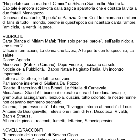
"Ho parlato con la madre di Cimino" di Silvana Santarellii. Mentre la
Capitale è ancora sconvolta dalla tragica sparatoria che è costata la vita ai
due fratelli Menegazzo.
Donovan, il cantante; 'Il poeta' di Patrizia Demi. Così lo chiamano i milioni
di fans di tutto il mondo, perché in quest'epoca disincantata canta l'amore,
l'amicizia, la verità la pace.
RUBRICHE
Carta Bianca di Miriam Mafai: "Non solo per sei parole", sull'asilo nido: a
che serve?
Ufficio informazioni, La donna che lavora, A tu per tu con lo specchio, La
salute
Donne: Agenda
Meno venti (Patrizia Carrano): Dopo Firenze, facciamo da sole
Notizie della Pubblicità, Babbo Natale ha girato l'Italia, Un incontro
importante
Lettere al Direttore, le lettrici scrivono
Parliamone insieme di Giuliana Dal Pozzo
Ricette: Il taccuino di Lisa Biondi. Le frittelle di Carnevale.
Moda/casa: Standa/ Il bianco è colorato a cura di Loredana tovaglie,
grembiuli,a asciugamani, lenzuola, cuscini, tutto colorato, le nostre nonne
non osavano nemmeno segnarlo.
Cinema, "I professionisti"; Libreria, "Il viaggio intorno al mondo" di Louis-
Antoine de Bounganville; Televisione i temi di tv7, Discoteca Vivaldi,
Bach e Strauss.
Album dei piccoli, racconti, fumetti, letterine, Scacciapensieri.
NOVELLE/RACCONTI
"Il racconto della nonna" di Sascha Olgon
"Fuga nel Futuro", undicesima puntata del romanzo di Arkadj e Boris