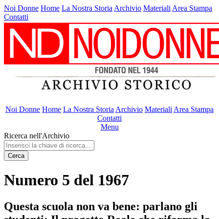
Noi Donne
Home
La Nostra Storia
Archivio
Materiali
Area Stampa
Contatti
Noi Donne
Home
La Nostra Storia
Archivio
Materiali
Area Stampa
Contatti
Menu
Ricerca nell'Archivio
Cerca
Numero 5 del 1967
Questa scuola non va bene: parlano gli