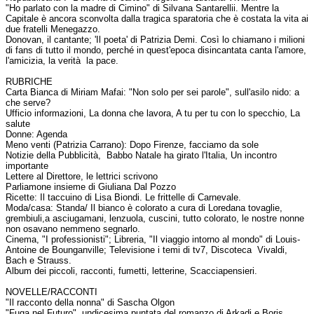
"Ho parlato con la madre di Cimino" di Silvana Santarellii. Mentre la
Capitale è ancora sconvolta dalla tragica sparatoria che è costata la vita ai
due fratelli Menegazzo.
Donovan, il cantante; 'Il poeta' di Patrizia Demi. Così lo chiamano i milioni
di fans di tutto il mondo, perché in quest'epoca disincantata canta l'amore,
l'amicizia, la verità la pace.
RUBRICHE
Carta Bianca di Miriam Mafai: "Non solo per sei parole", sull'asilo nido: a
che serve?
Ufficio informazioni, La donna che lavora, A tu per tu con lo specchio, La
salute
Donne: Agenda
Meno venti (Patrizia Carrano): Dopo Firenze, facciamo da sole
Notizie della Pubblicità, Babbo Natale ha girato l'Italia, Un incontro
importante
Lettere al Direttore, le lettrici scrivono
Parliamone insieme di Giuliana Dal Pozzo
Ricette: Il taccuino di Lisa Biondi. Le frittelle di Carnevale.
Moda/casa: Standa/ Il bianco è colorato a cura di Loredana tovaglie,
grembiuli,a asciugamani, lenzuola, cuscini, tutto colorato, le nostre nonne
non osavano nemmeno segnarlo.
Cinema, "I professionisti"; Libreria, "Il viaggio intorno al mondo" di Louis-
Antoine de Bounganville; Televisione i temi di tv7, Discoteca Vivaldi,
Bach e Strauss.
Album dei piccoli, racconti, fumetti, letterine, Scacciapensieri.
NOVELLE/RACCONTI
"Il racconto della nonna" di Sascha Olgon
"Fuga nel Futuro", undicesima puntata del romanzo di Arkadj e Boris