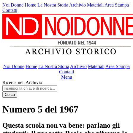
Noi Donne
Home
La Nostra Storia
Archivio
Materiali
Area Stampa
Contatti
Noi Donne
Home
La Nostra Storia
Archivio
Materiali
Area Stampa
Contatti
Menu
Ricerca nell'Archivio
Cerca
Numero 5 del 1967
Questa scuola non va bene: parlano gli