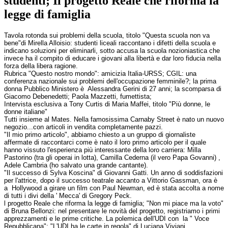
studenti; Il progetto Reale che riforma la
legge di famiglia
Tavola rotonda sui problemi della scuola, titolo "Questa scuola non va
bene"di Mirella Alloisio: studenti liceali raccontano i difetti della scuola e
indicano soluzioni per eliminarli, sotto accusa la scuola nozioniastica che
invece ha il compito di educare i giovani alla libertà e dar loro fiducia nella
forza della libera ragione.
Rubrica "Questo nostro mondo": amicizia Italia-URSS; CGIL: una
conferenza nazionale sui problemi dell'occupazione femminile?; la prima
donna Pubblico Ministero è Alessandra Gerini di 27 anni; la scomparsa di
Giacomo Debenedetti; Paola Mazzetti, fumettista;
Intervista esclusiva a Tony Curtis di Maria Maffei, titolo "Più donne, le
donne italiane"
Tutti insieme al Mates. Nella famosissima Carnaby Street è nato un nuovo
negozio...con articoli in vendita completamente pazzi.
"Il mio primo articolo", abbiamo chiesto a un gruppo di giornaliste
affermate di raccontarci come è nato il loro primo articolo per il quale
hanno vissuto l'esperienza più interessante della loro carriera: Milla
Pastorino (tra gli operai in lotta), Camilla Cederna (il vero Papa Govanni) ,
Adele Cambria (ho salvato una grande cantante).
"Il successo di Sylva Koscina" di Giovanni Gatti. Un anno di soddisfazioni
per l'attrice, dopo il successo teatrale accanto a Vittorio Gassman, ora è
a Hollywood a girare un film con Paul Newman, ed è stata accolta a nome
di tutti i divi della ' Mecca' di Gregory Peck.
l progetto Reale che riforma la legge di famiglia; "Non mi piace ma la voto"
di Bruna Bellonzi: nel presentare le novità del progetto, registriamo i primi
apprezzamenti e le prime critiche. La polemica dell'UDI con la " Voce
Repubblicana": "L'UDI ha le carte in regola" di Luciana Viviani.