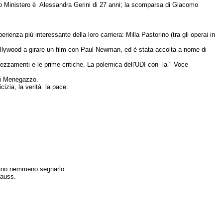
o Ministero è Alessandra Gerini di 27 anni; la scomparsa di Giacomo
rienza più interessante della loro carriera: Milla Pastorino (tra gli operai in
Hollywood a girare un film con Paul Newman, ed è stata accolta a nome di
prezzamenti e le prime critiche. La polemica dell'UDI con la " Voce
elli Menegazzo.
cizia, la verità la pace.
avano nemmeno segnarlo.
rauss.