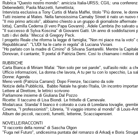
Rubrica "Questo nostro mondo": amicizia Italia-URSS; CGIL: una conferenza
Debenedetti; Paola Mazzetti, fumettista;
Intervista esclusiva a Tony Curtis di Maria Maffei, titolo "Più donne, le donne
Tutti insieme al Mates. Nella famosissima Carnaby Street è nato un nuovo n
"Il mio primo articolo", abbiamo chiesto a un gruppo di giornaliste affermate di
lotta), Camilla Cederna (il vero Papa Govanni) , Adele Cambria (ho salvato 
"Il successo di Sylva Koscina" di Giovanni Gatti. Un anno di soddisfazioni 
tutti i divi della ' Mecca' di Gregory Peck.
l progetto Reale che riforma la legge di famiglia; "Non mi piace ma la voto" 
Repubblicana": "L'UDI ha le carte in regola" di Luciana Viviani.
"Ho parlato con la madre di Cimino" di Silvana Santarellii. Mentre la Capital
Donovan, il cantante; 'Il poeta' di Patrizia Demi. Così lo chiamano i milioni d
RUBRICHE
Carta Bianca di Miriam Mafai: "Non solo per sei parole", sull'asilo nido: a c
Ufficio informazioni, La donna che lavora, A tu per tu con lo specchio, La sa
Donne: Agenda
Meno venti (Patrizia Carrano): Dopo Firenze, facciamo da sole
Notizie della Pubblicità, Babbo Natale ha girato l'Italia, Un incontro importa
Lettere al Direttore, le lettrici scrivono
Parliamone insieme di Giuliana Dal Pozzo
Ricette: Il taccuino di Lisa Biondi. Le frittelle di Carnevale.
Moda/casa: Standa/ Il bianco è colorato a cura di Loredana tovaglie, gremb
Cinema, "I professionisti"; Libreria, "Il viaggio intorno al mondo" di Louis-
Album dei piccoli, racconti, fumetti, letterine, Scacciapensieri.
NOVELLE/RACCONTI
"Il racconto della nonna" di Sascha Olgon
"Fuga nel Futuro", undicesima puntata del romanzo di Arkadj e Boris Strugat