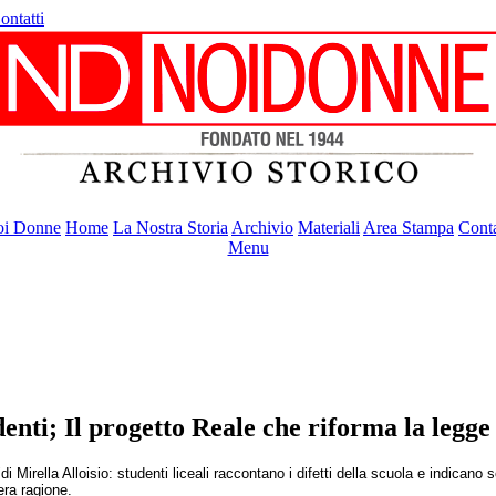
ontatti
i Donne
Home
La Nostra Storia
Archivio
Materiali
Area Stampa
Conta
Menu
enti; Il progetto Reale che riforma la legge
Mirella Alloisio: studenti liceali raccontano i difetti della scuola e indicano 
bera ragione.