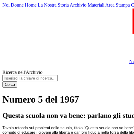
Noi Donne
Home
La Nostra Storia
Archivio
Materiali
Area Stampa
C
No
Ricerca nell'Archivio
Cerca
Numero 5 del 1967
Questa scuola non va bene: parlano gli stud
Tavola rotonda sui problemi della scuola, titolo "Questa scuola non va bene"di 
compito di educare i giovani alla libertà e dar loro fiducia nella forza della li