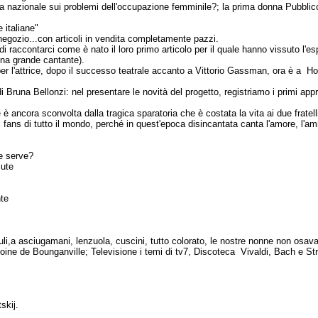
 nazionale sui problemi dell'occupazione femminile?; la prima donna Pubblic
 italiane"
egozio...con articoli in vendita completamente pazzi.
 raccontarci come è nato il loro primo articolo per il quale hanno vissuto l'espe
una grande cantante).
per l'attrice, dopo il successo teatrale accanto a Vittorio Gassman, ora è a 
di Bruna Bellonzi: nel presentare le novità del progetto, registriamo i primi ap
e è ancora sconvolta dalla tragica sparatoria che è costata la vita ai due frat
i fans di tutto il mondo, perché in quest'epoca disincantata canta l'amore, l'ami
he serve?
lute
nte
iuli,a asciugamani, lenzuola, cuscini, tutto colorato, le nostre nonne non os
Antoine de Bounganville; Televisione i temi di tv7, Discoteca Vivaldi, Bach e St
skij.