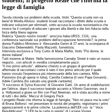
studenti; Il progetto Reale che riforma la
legge di famiglia
Tavola rotonda sui problemi della scuola, titolo "Questa scuola non va
bene"di Mirella Alloisio: studenti liceali raccontano i difetti della scuola e
indicano soluzioni per eliminarli, sotto accusa la scuola nozioniastica che
invece ha il compito di educare i giovani alla libertà e dar loro fiducia nella
forza della libera ragione.
Rubrica "Questo nostro mondo": amicizia Italia-URSS; CGIL: una
conferenza nazionale sui problemi dell'occupazione femminile?; la prima
donna Pubblico Ministero è Alessandra Gerini di 27 anni; la scomparsa di
Giacomo Debenedetti; Paola Mazzetti, fumettista;
Intervista esclusiva a Tony Curtis di Maria Maffei, titolo "Più donne, le
donne italiane"
Tutti insieme al Mates. Nella famosissima Carnaby Street è nato un nuovo
negozio...con articoli in vendita completamente pazzi.
"Il mio primo articolo", abbiamo chiesto a un gruppo di giornaliste
affermate di raccontarci come è nato il loro primo articolo per il quale
hanno vissuto l'esperienza più interessante della loro carriera: Milla
Pastorino (tra gli operai in lotta), Camilla Cederna (il vero Papa Govanni) ,
Adele Cambria (ho salvato una grande cantante).
"Il successo di Sylva Koscina" di Giovanni Gatti. Un anno di soddisfazioni
per l'attrice, dopo il successo teatrale accanto a Vittorio Gassman, ora è
a Hollywood a girare un film con Paul Newman, ed è stata accolta a nome
di tutti i divi della ' Mecca' di Gregory Peck.
l progetto Reale che riforma la legge di famiglia; "Non mi piace ma la voto"
di Bruna Bellonzi: nel presentare le novità del progetto, registriamo i primi
apprezzamenti e le prime critiche. La polemica dell'UDI con la " Voce
Repubblicana": "L'UDI ha le carte in regola" di Luciana Viviani.