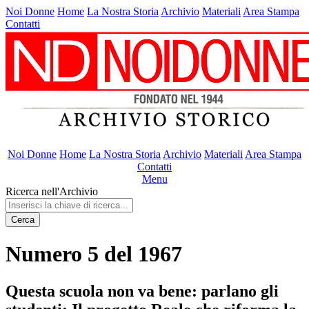
Noi Donne
Home
La Nostra Storia
Archivio
Materiali
Area Stampa
Contatti
Noi Donne
Home
La Nostra Storia
Archivio
Materiali
Area Stampa
Contatti
Menu
Ricerca nell'Archivio
Cerca
Numero 5 del 1967
Questa scuola non va bene: parlano gli