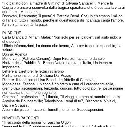
"Ho parlato con la madre di Cimino" di Silvana Santarellii. Mentre la
Capitale è ancora sconvolta dalla tragica sparatoria che è costata la vita ai
due fratelli Menegazzo.
Donovan, il cantante; 'Il poeta' di Patrizia Demi. Così lo chiamano i milioni
di fans di tutto il mondo, perché in quest'epoca disincantata canta l'amore,
l'amicizia, la verità la pace.
RUBRICHE
Carta Bianca di Miriam Mafai: "Non solo per sei parole", sull'asilo nido: a
che serve?
Ufficio informazioni, La donna che lavora, A tu per tu con lo specchio, La
salute
Donne: Agenda
Meno venti (Patrizia Carrano): Dopo Firenze, facciamo da sole
Notizie della Pubblicità, Babbo Natale ha girato l'Italia, Un incontro
importante
Lettere al Direttore, le lettrici scrivono
Parliamone insieme di Giuliana Dal Pozzo
Ricette: Il taccuino di Lisa Biondi. Le frittelle di Carnevale.
Moda/casa: Standa/ Il bianco è colorato a cura di Loredana tovaglie,
grembiuli,a asciugamani, lenzuola, cuscini, tutto colorato, le nostre nonne
non osavano nemmeno segnarlo.
Cinema, "I professionisti"; Libreria, "Il viaggio intorno al mondo" di Louis-
Antoine de Bounganville; Televisione i temi di tv7, Discoteca Vivaldi,
Bach e Strauss.
Album dei piccoli, racconti, fumetti, letterine, Scacciapensieri.
NOVELLE/RACCONTI
"Il racconto della nonna" di Sascha Olgon
"Fuga nel Futuro", undicesima puntata del romanzo di Arkadj e Boris