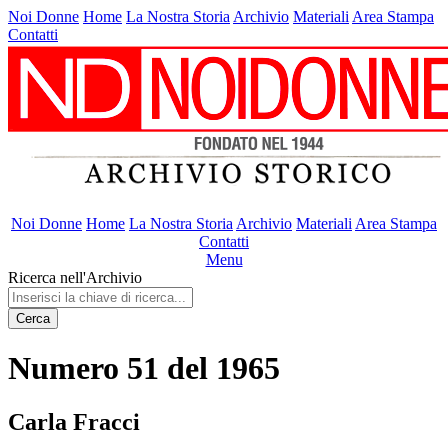
Noi Donne
Home
La Nostra Storia
Archivio
Materiali
Area Stampa
Contatti
Noi Donne
Home
La Nostra Storia
Archivio
Materiali
Area Stampa
Contatti
Menu
Ricerca nell'Archivio
Cerca
Numero 51 del 1965
Carla Fracci