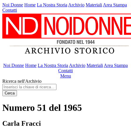
Noi Donne
Home
La Nostra Storia
Archivio
Materiali
Area Stampa
Contatti
Noi Donne
Home
La Nostra Storia
Archivio
Materiali
Area Stampa
Contatti
Menu
Ricerca nell'Archivio
Cerca
Numero 51 del 1965
Carla Fracci