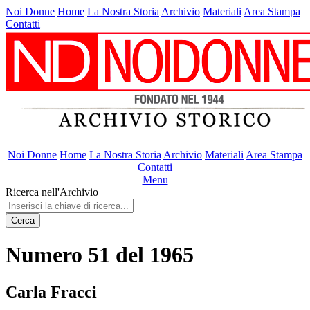
Noi Donne
Home
La Nostra Storia
Archivio
Materiali
Area Stampa
Contatti
Noi Donne
Home
La Nostra Storia
Archivio
Materiali
Area Stampa
Contatti
Menu
Ricerca nell'Archivio
Cerca
Numero 51 del 1965
Carla Fracci