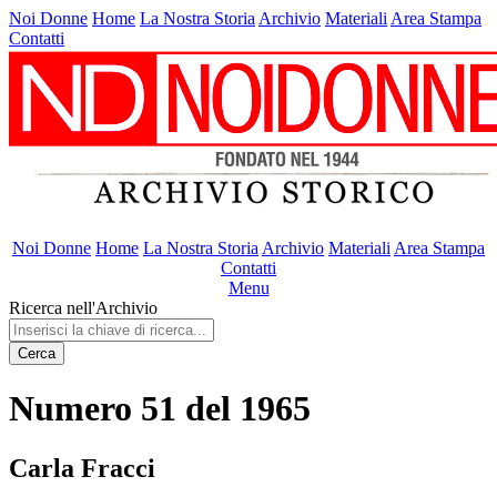
Noi Donne
Home
La Nostra Storia
Archivio
Materiali
Area Stampa
Contatti
Noi Donne
Home
La Nostra Storia
Archivio
Materiali
Area Stampa
Contatti
Menu
Ricerca nell'Archivio
Cerca
Numero 51 del 1965
Carla Fracci