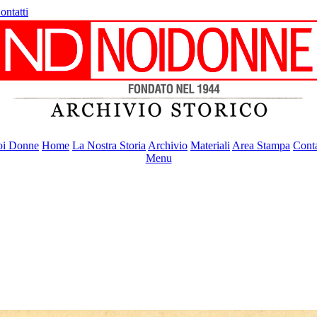
ontatti
i Donne
Home
La Nostra Storia
Archivio
Materiali
Area Stampa
Conta
Menu