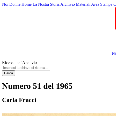
Noi Donne
Home
La Nostra Storia
Archivio
Materiali
Area Stampa
C
No
Ricerca nell'Archivio
Cerca
Numero 51 del 1965
Carla Fracci