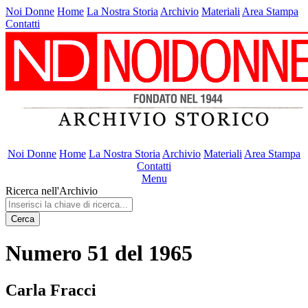
Noi Donne
Home
La Nostra Storia
Archivio
Materiali
Area Stampa
Contatti
Noi Donne
Home
La Nostra Storia
Archivio
Materiali
Area Stampa
Contatti
Menu
Ricerca nell'Archivio
Cerca
Numero 51 del 1965
Carla Fracci