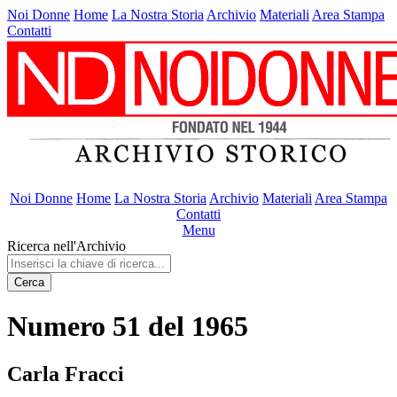
Noi Donne
Home
La Nostra Storia
Archivio
Materiali
Area Stampa
Contatti
Noi Donne
Home
La Nostra Storia
Archivio
Materiali
Area Stampa
Contatti
Menu
Ricerca nell'Archivio
Cerca
Numero 51 del 1965
Carla Fracci