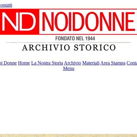
ontatti
i Donne
Home
La Nostra Storia
Archivio
Materiali
Area Stampa
Conta
Menu