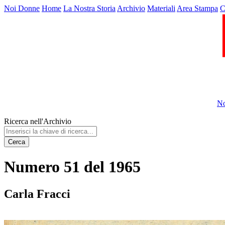
Noi Donne
Home
La Nostra Storia
Archivio
Materiali
Area Stampa
C
No
Ricerca nell'Archivio
Cerca
Numero 51 del 1965
Carla Fracci