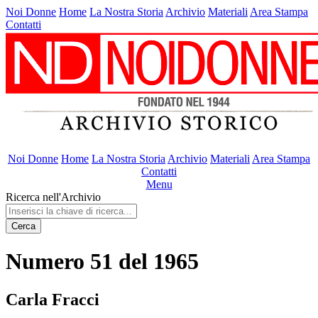
Noi Donne
Home
La Nostra Storia
Archivio
Materiali
Area Stampa
Contatti
Noi Donne
Home
La Nostra Storia
Archivio
Materiali
Area Stampa
Contatti
Menu
Ricerca nell'Archivio
Cerca
Numero 51 del 1965
Carla Fracci