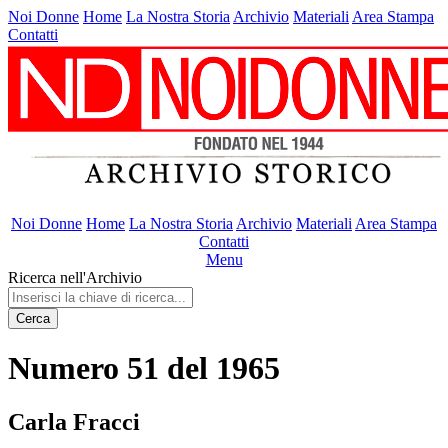
Noi Donne
Home
La Nostra Storia
Archivio
Materiali
Area Stampa
Contatti
Noi Donne
Home
La Nostra Storia
Archivio
Materiali
Area Stampa
Contatti
Menu
Ricerca nell'Archivio
Cerca
Numero 51 del 1965
Carla Fracci