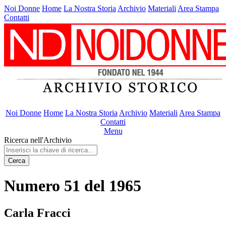
Noi Donne
Home
La Nostra Storia
Archivio
Materiali
Area Stampa
Contatti
Noi Donne
Home
La Nostra Storia
Archivio
Materiali
Area Stampa
Contatti
Menu
Ricerca nell'Archivio
Cerca
Numero 51 del 1965
Carla Fracci