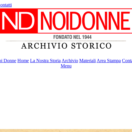
ontatti
i Donne
Home
La Nostra Storia
Archivio
Materiali
Area Stampa
Conta
Menu