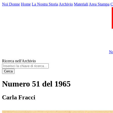
Noi Donne
Home
La Nostra Storia
Archivio
Materiali
Area Stampa
C
No
Ricerca nell'Archivio
Cerca
Numero 51 del 1965
Carla Fracci