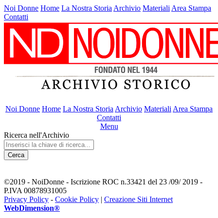
Noi Donne
Home
La Nostra Storia
Archivio
Materiali
Area Stampa
Contatti
Noi Donne
Home
La Nostra Storia
Archivio
Materiali
Area Stampa
Contatti
Menu
Ricerca nell'Archivio
Cerca
©2019 - NoiDonne - Iscrizione ROC n.33421 del 23 /09/ 2019 -
P.IVA 00878931005
Privacy Policy
-
Cookie Policy
|
Creazione Siti Internet
WebDimension®