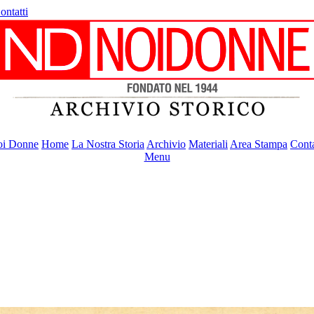
ontatti
i Donne
Home
La Nostra Storia
Archivio
Materiali
Area Stampa
Conta
Menu