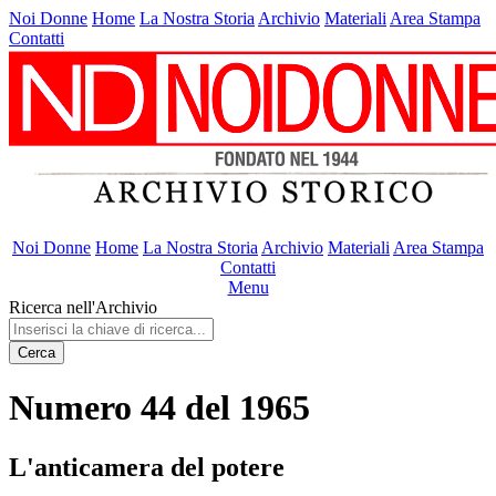
Noi Donne
Home
La Nostra Storia
Archivio
Materiali
Area Stampa
Contatti
Noi Donne
Home
La Nostra Storia
Archivio
Materiali
Area Stampa
Contatti
Menu
Ricerca nell'Archivio
Cerca
Numero 44 del 1965
L'anticamera del potere