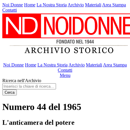
Noi Donne
Home
La Nostra Storia
Archivio
Materiali
Area Stampa
Contatti
Noi Donne
Home
La Nostra Storia
Archivio
Materiali
Area Stampa
Contatti
Menu
Ricerca nell'Archivio
Cerca
Numero 44 del 1965
L'anticamera del potere