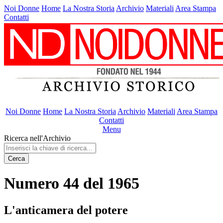
Noi Donne
Home
La Nostra Storia
Archivio
Materiali
Area Stampa
Contatti
Noi Donne
Home
La Nostra Storia
Archivio
Materiali
Area Stampa
Contatti
Menu
Ricerca nell'Archivio
Cerca
Numero 44 del 1965
L'anticamera del potere