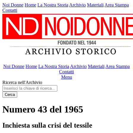
Noi Donne
Home
La Nostra Storia
Archivio
Materiali
Area Stampa
Contatti
Noi Donne
Home
La Nostra Storia
Archivio
Materiali
Area Stampa
Contatti
Menu
Ricerca nell'Archivio
Cerca
Numero 43 del 1965
Inchiesta sulla crisi del tessile