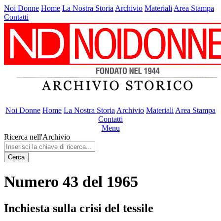
Noi Donne
Home
La Nostra Storia
Archivio
Materiali
Area Stampa
Contatti
Noi Donne
Home
La Nostra Storia
Archivio
Materiali
Area Stampa
Contatti
Menu
Ricerca nell'Archivio
Cerca
Numero 43 del 1965
Inchiesta sulla crisi del tessile