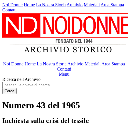
Noi Donne
Home
La Nostra Storia
Archivio
Materiali
Area Stampa
Contatti
Noi Donne
Home
La Nostra Storia
Archivio
Materiali
Area Stampa
Contatti
Menu
Ricerca nell'Archivio
Cerca
Numero 43 del 1965
Inchiesta sulla crisi del tessile