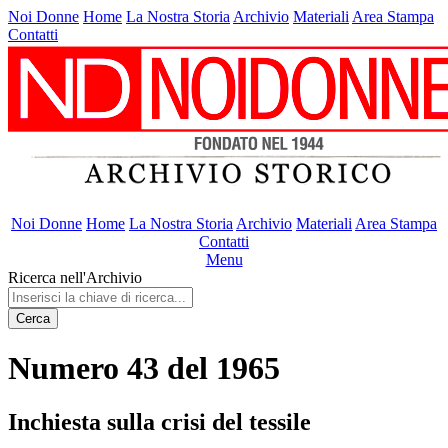
Noi Donne
Home
La Nostra Storia
Archivio
Materiali
Area Stampa
Contatti
Noi Donne
Home
La Nostra Storia
Archivio
Materiali
Area Stampa
Contatti
Menu
Ricerca nell'Archivio
Cerca
Numero 43 del 1965
Inchiesta sulla crisi del tessile