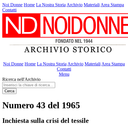
Noi Donne
Home
La Nostra Storia
Archivio
Materiali
Area Stampa
Contatti
Noi Donne
Home
La Nostra Storia
Archivio
Materiali
Area Stampa
Contatti
Menu
Ricerca nell'Archivio
Cerca
Numero 43 del 1965
Inchiesta sulla crisi del tessile