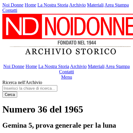
Noi Donne
Home
La Nostra Storia
Archivio
Materiali
Area Stampa
Contatti
Noi Donne
Home
La Nostra Storia
Archivio
Materiali
Area Stampa
Contatti
Menu
Ricerca nell'Archivio
Cerca
Numero 36 del 1965
Gemina 5, prova generale per la luna