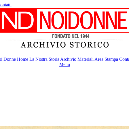
ontatti
i Donne
Home
La Nostra Storia
Archivio
Materiali
Area Stampa
Conta
Menu