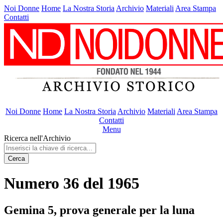
Noi Donne
Home
La Nostra Storia
Archivio
Materiali
Area Stampa
Contatti
Noi Donne
Home
La Nostra Storia
Archivio
Materiali
Area Stampa
Contatti
Menu
Ricerca nell'Archivio
Cerca
Numero 36 del 1965
Gemina 5, prova generale per la luna