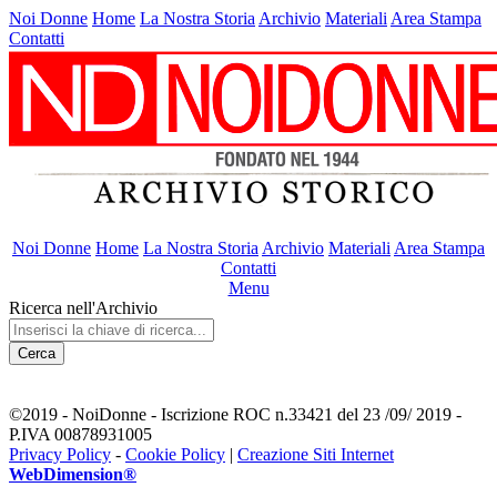
Noi Donne
Home
La Nostra Storia
Archivio
Materiali
Area Stampa
Contatti
Noi Donne
Home
La Nostra Storia
Archivio
Materiali
Area Stampa
Contatti
Menu
Ricerca nell'Archivio
Cerca
©2019 - NoiDonne - Iscrizione ROC n.33421 del 23 /09/ 2019 -
P.IVA 00878931005
Privacy Policy
-
Cookie Policy
|
Creazione Siti Internet
WebDimension®