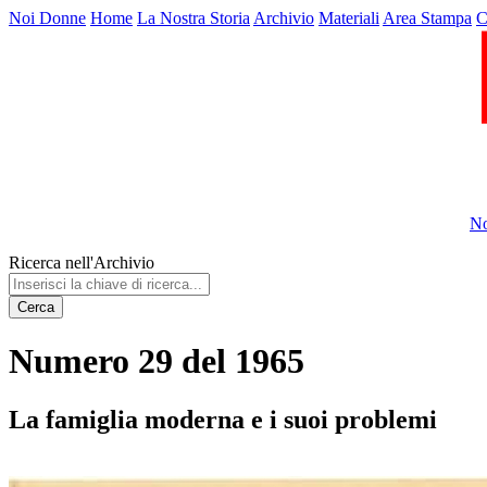
Noi Donne
Home
La Nostra Storia
Archivio
Materiali
Area Stampa
C
No
Ricerca nell'Archivio
Cerca
Numero 29 del 1965
La famiglia moderna e i suoi problemi