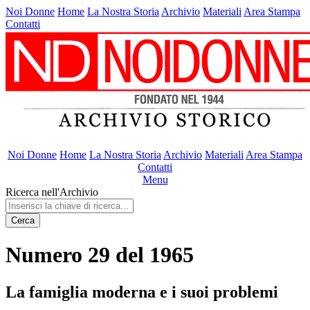
Noi Donne
Home
La Nostra Storia
Archivio
Materiali
Area Stampa
Contatti
Noi Donne
Home
La Nostra Storia
Archivio
Materiali
Area Stampa
Contatti
Menu
Ricerca nell'Archivio
Cerca
Numero 29 del 1965
La famiglia moderna e i suoi problemi