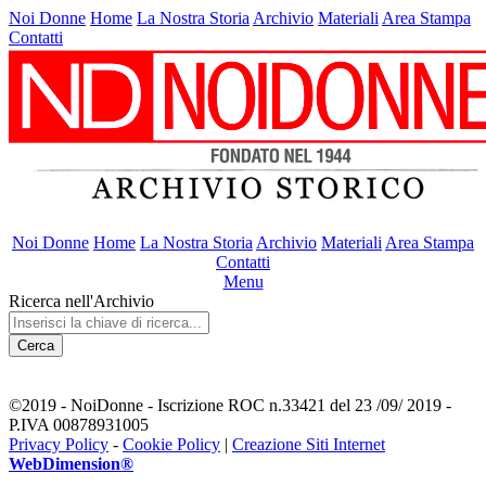
Noi Donne
Home
La Nostra Storia
Archivio
Materiali
Area Stampa
Contatti
Noi Donne
Home
La Nostra Storia
Archivio
Materiali
Area Stampa
Contatti
Menu
Ricerca nell'Archivio
Cerca
©2019 - NoiDonne - Iscrizione ROC n.33421 del 23 /09/ 2019 -
P.IVA 00878931005
Privacy Policy
-
Cookie Policy
|
Creazione Siti Internet
WebDimension®