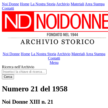
Noi Donne
Home
La Nostra Storia
Archivio
Materiali
Area Stampa
Contatti
Noi Donne
Home
La Nostra Storia
Archivio
Materiali
Area Stampa
Contatti
Menu
Ricerca nell'Archivio
Cerca
Numero 21 del 1958
Noi Donne XIII n. 21