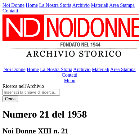
Noi Donne
Home
La Nostra Storia
Archivio
Materiali
Area Stampa
Contatti
Noi Donne
Home
La Nostra Storia
Archivio
Materiali
Area Stampa
Contatti
Menu
Ricerca nell'Archivio
Cerca
Numero 21 del 1958
Noi Donne XIII n. 21