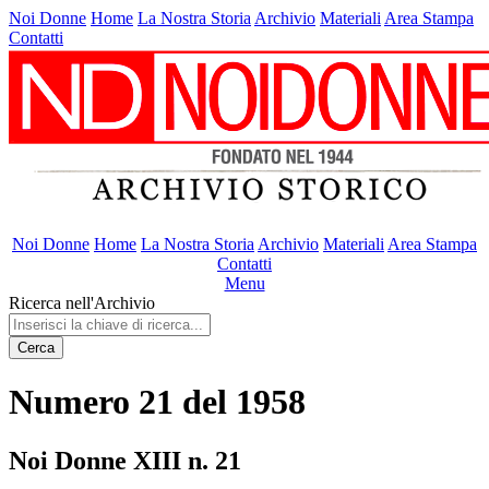
Noi Donne
Home
La Nostra Storia
Archivio
Materiali
Area Stampa
Contatti
Noi Donne
Home
La Nostra Storia
Archivio
Materiali
Area Stampa
Contatti
Menu
Ricerca nell'Archivio
Cerca
Numero 21 del 1958
Noi Donne XIII n. 21