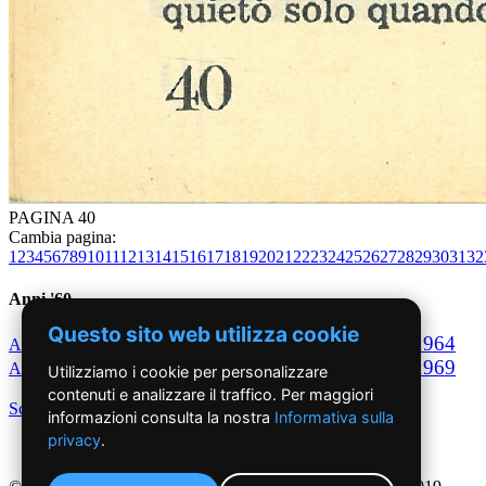
PAGINA 40
Cambia pagina:
1
2
3
4
5
6
7
8
9
10
11
12
13
14
15
16
17
18
19
20
21
22
23
24
25
26
27
28
29
30
31
32
Anni '60
Questo sito web utilizza cookie
1960
1961
1962
1963
1964
Anno
Anno
Anno
Anno
Anno
1965
1966
1967
1968
1969
Anno
Anno
Anno
Anno
Anno
Utilizziamo i cookie per personalizzare
contenuti e analizzare il traffico. Per maggiori
Scegli per decennio
informazioni consulta la nostra
Informativa sulla
privacy
.