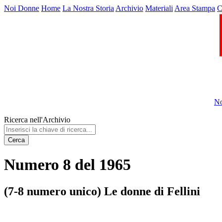
Noi Donne
Home
La Nostra Storia
Archivio
Materiali
Area Stampa
C
No
Ricerca nell'Archivio
Cerca
Numero 8 del 1965
(7-8 numero unico) Le donne di Fellini