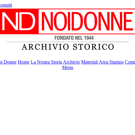
ontatti
i Donne
Home
La Nostra Storia
Archivio
Materiali
Area Stampa
Conta
Menu