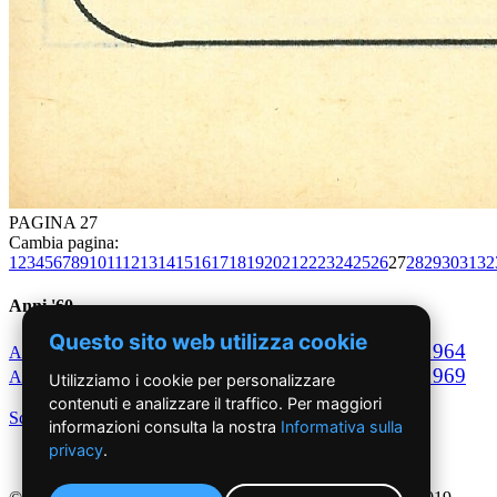
PAGINA 27
Cambia pagina:
1
2
3
4
5
6
7
8
9
10
11
12
13
14
15
16
17
18
19
20
21
22
23
24
25
26
27
28
29
30
31
32
Anni '60
Questo sito web utilizza cookie
1960
1961
1962
1963
1964
Anno
Anno
Anno
Anno
Anno
1965
1966
1967
1968
1969
Anno
Anno
Anno
Anno
Anno
Utilizziamo i cookie per personalizzare
contenuti e analizzare il traffico. Per maggiori
Scegli per decennio
informazioni consulta la nostra
Informativa sulla
privacy
.