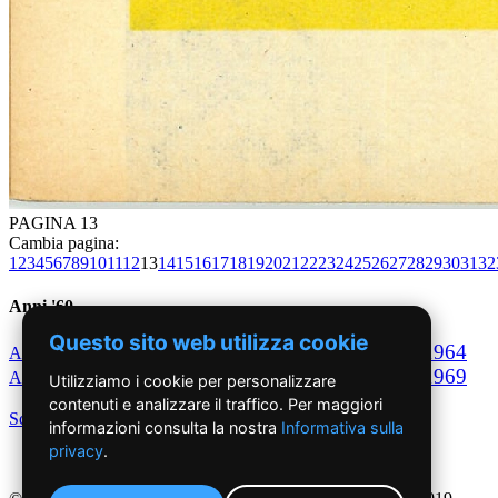
PAGINA 13
Cambia pagina:
1
2
3
4
5
6
7
8
9
10
11
12
13
14
15
16
17
18
19
20
21
22
23
24
25
26
27
28
29
30
31
32
Anni '60
Questo sito web utilizza cookie
1960
1961
1962
1963
1964
Anno
Anno
Anno
Anno
Anno
1965
1966
1967
1968
1969
Anno
Anno
Anno
Anno
Anno
Utilizziamo i cookie per personalizzare
contenuti e analizzare il traffico. Per maggiori
Scegli per decennio
informazioni consulta la nostra
Informativa sulla
privacy
.