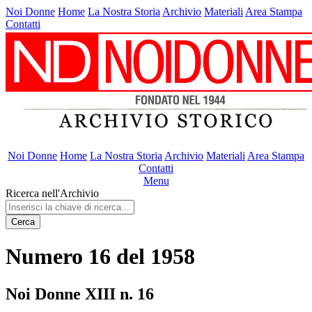
Noi Donne
Home
La Nostra Storia
Archivio
Materiali
Area Stampa
Contatti
Noi Donne
Home
La Nostra Storia
Archivio
Materiali
Area Stampa
Contatti
Menu
Ricerca nell'Archivio
Cerca
Numero 16 del 1958
Noi Donne XIII n. 16