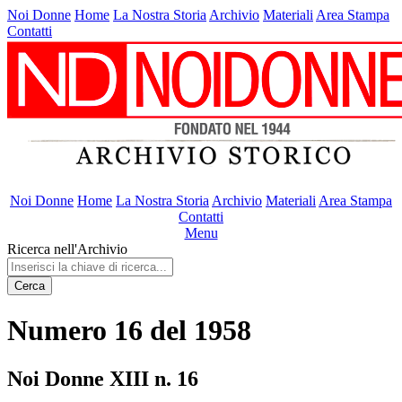
Noi Donne
Home
La Nostra Storia
Archivio
Materiali
Area Stampa
Contatti
Noi Donne
Home
La Nostra Storia
Archivio
Materiali
Area Stampa
Contatti
Menu
Ricerca nell'Archivio
Cerca
Numero 16 del 1958
Noi Donne XIII n. 16