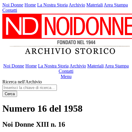
Noi Donne
Home
La Nostra Storia
Archivio
Materiali
Area Stampa
Contatti
Noi Donne
Home
La Nostra Storia
Archivio
Materiali
Area Stampa
Contatti
Menu
Ricerca nell'Archivio
Cerca
Numero 16 del 1958
Noi Donne XIII n. 16