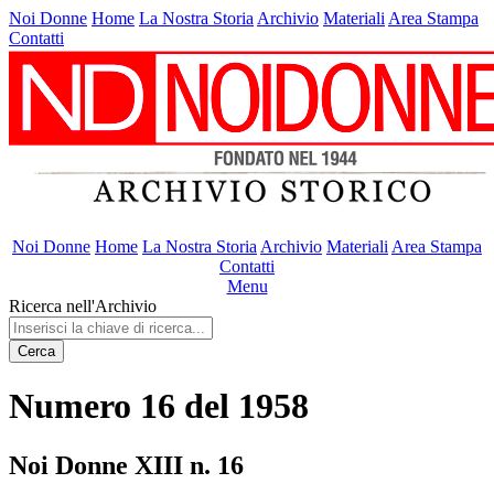
Noi Donne
Home
La Nostra Storia
Archivio
Materiali
Area Stampa
Contatti
Noi Donne
Home
La Nostra Storia
Archivio
Materiali
Area Stampa
Contatti
Menu
Ricerca nell'Archivio
Cerca
Numero 16 del 1958
Noi Donne XIII n. 16